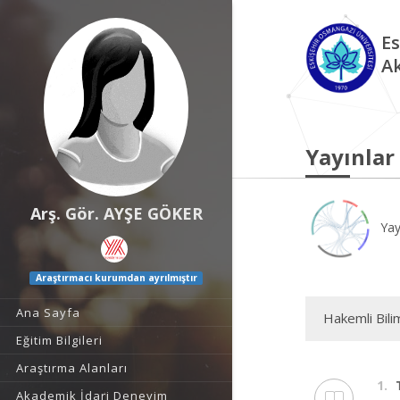
Es
A
Yayınlar
Arş. Gör. AYŞE GÖKER
Yay
Araştırmacı kurumdan ayrılmıştır
Ana Sayfa
Hakemli Bili
Eğitim Bilgileri
Araştırma Alanları
1.
Akademik İdari Deneyim