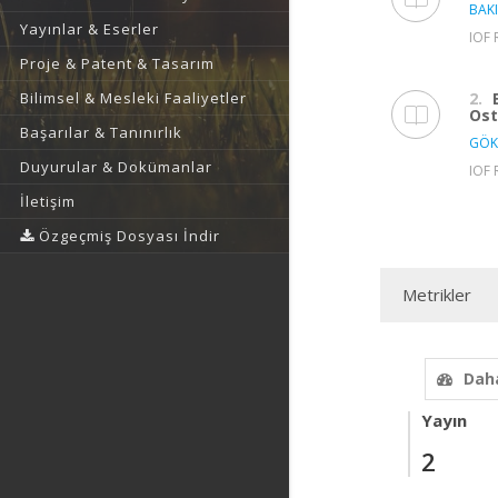
BAKI
Yayınlar & Eserler
IOF 
Proje & Patent & Tasarım
2.
Bilimsel & Mesleki Faaliyetler
Ost
Başarılar & Tanınırlık
GÖK
Duyurular & Dokümanlar
IOF 
İletişim
Özgeçmiş Dosyası İndir
Metrikler
Daha
Yayın
2