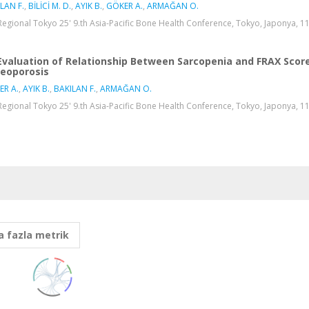
LAN F.
,
BİLİCİ M. D.
,
AYIK B.
,
GÖKER A.
,
ARMAĞAN O.
Regional Tokyo 25' 9.th Asia-Pacific Bone Health Conference, Tokyo, Japonya, 11 A
Evaluation of Relationship Between Sarcopenia and FRAX Score
eoporosis
ER A.
,
AYIK B.
,
BAKILAN F.
,
ARMAĞAN O.
Regional Tokyo 25' 9.th Asia-Pacific Bone Health Conference, Tokyo, Japonya, 11 - 
 fazla metrik