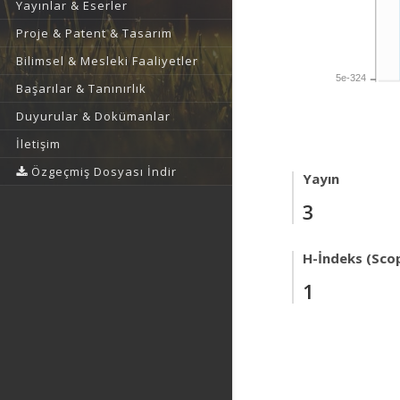
Yayınlar & Eserler
Proje & Patent & Tasarım
Bilimsel & Mesleki Faaliyetler
5e-324
Başarılar & Tanınırlık
Duyurular & Dokümanlar
İletişim
Özgeçmiş Dosyası İndir
Yayın
3
H-İndeks (Sco
1