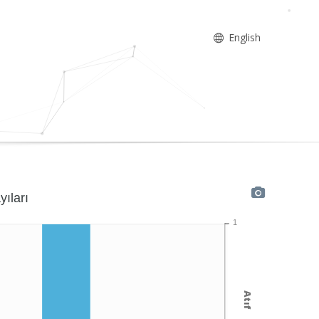
English
yıları
1
Atıf