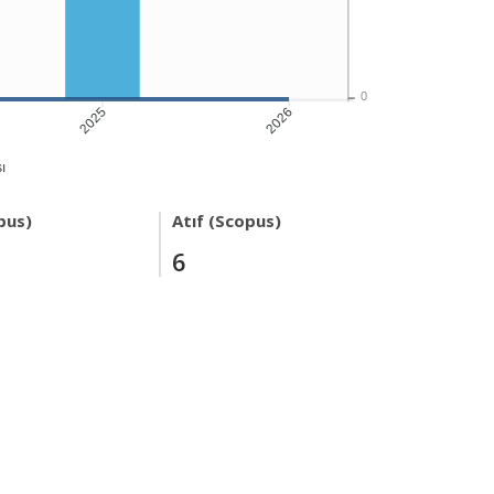
0
2025
2026
ı
pus)
Atıf (Scopus)
6