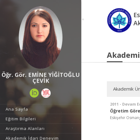
Es
A
Akademi
Öğr. Gör. EMİNE YİĞİTOĞLU
ÇEVİK
Akademik Ün
2011 - Devam E
Ana Sayfa
Öğretim Görev
Eskişehir Osmang
Eğitim Bilgileri
Araştırma Alanları
Akademik İdari Deneyim