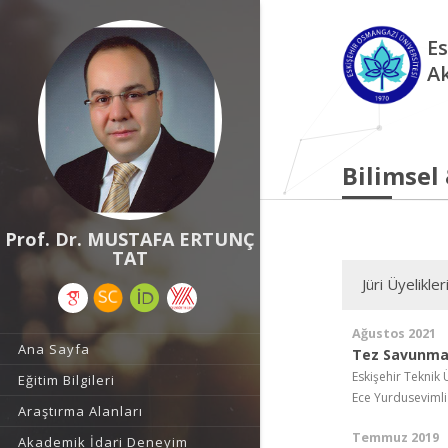
Es
A
Bilimsel
Prof. Dr. MUSTAFA ERTUNÇ
TAT
Jüri Üyelikler
Ağustos 2021
Ana Sayfa
Tez Savunma
Eskişehir Teknik 
Eğitim Bilgileri
Ece Yurduseviml
Araştırma Alanları
Temmuz 2019
Akademik İdari Deneyim