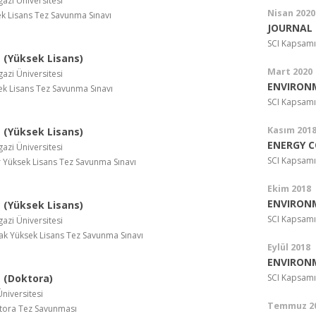
azi Üniversitesi
Nisan 2020
k Lisans Tez Savunma Sınavı
JOURNAL 
SCI Kapsamı
(Yüksek Lisans)
Mart 2020
azi Üniversitesi
ENVIRON
ek Lisans Tez Savunma Sınavı
SCI Kapsamı
Kasım 201
(Yüksek Lisans)
ENERGY 
azi Üniversitesi
SCI Kapsamı
 Yüksek Lisans Tez Savunma Sınavı
Ekim 2018
ENVIRON
(Yüksek Lisans)
SCI Kapsamı
azi Üniversitesi
k Yüksek Lisans Tez Savunma Sınavı
Eylül 2018
ENVIRON
 (Doktora)
SCI Kapsamı
Üniversitesi
Temmuz 2
tora Tez Savunması