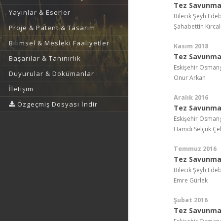
Tez Savunma 
Yayınlar & Eserler
Bilecik Şeyh Edeb
Şahabettin Kırcal
Proje & Patent & Tasarım
Bilimsel & Mesleki Faaliyetler
Kasım 2018
Tez Savunma 
Başarılar & Tanınırlık
Eskişehir Osmang
Duyurular & Dokümanlar
Onur Arkan
İletişim
Aralık 2016
Özgeçmiş Dosyası İndir
Tez Savunma 
Eskişehir Osmang
Hamdi Selçuk Çel
Temmuz 2016
Tez Savunma 
Bilecik Şeyh Edeb
Emre Gürlek
Şubat 2016
Tez Savunma 