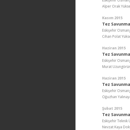
Eskişehir Osmang
Alper Orak Yükse
Kasım 2015
Tez Savunma 
Eskişehir Osmang
Cihan Polat Yüks
Haziran 2015
Tez Savunma 
Eskişehir Osmang
Murat Uzungörür
Haziran 2015
Tez Savunma 
Eskişehir Osmang
Oğuzhan Yalınaya
Şubat 2015
Tez Savunma
Eskişehir Teknik 
Nevzat Kaya Dok