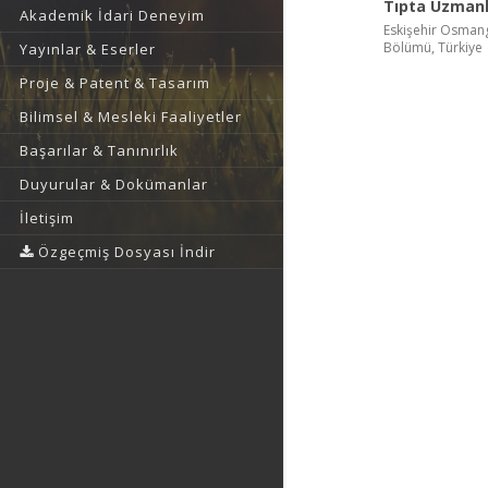
Tıpta Uzmanl
Akademik İdari Deneyim
Eskişehir Osmanga
Bölümü, Türkiye
Yayınlar & Eserler
Proje & Patent & Tasarım
Bilimsel & Mesleki Faaliyetler
Başarılar & Tanınırlık
Duyurular & Dokümanlar
İletişim
Özgeçmiş Dosyası İndir