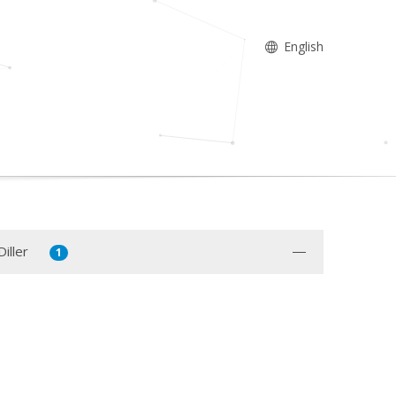
English
iller
1