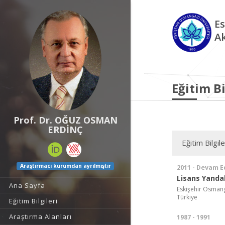
Es
A
Eğitim Bi
Prof. Dr. OĞUZ OSMAN
ERDİNÇ
Eğitim Bilgile
Araştırmacı kurumdan ayrılmıştır
2011 - Devam E
Lisans Yanda
Ana Sayfa
Eskişehir Osmanga
Türkiye
Eğitim Bilgileri
Araştırma Alanları
1987 - 1991