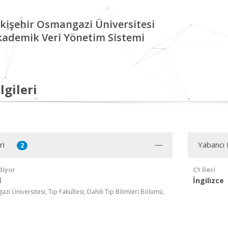
kişehir Osmangazi Üniversitesi
kademik Veri Yönetim Sistemi
lgileri
ri
Yabancı D
2
diyor
C1 İleri
l
İngilizce
zi Üniversitesi, Tıp Fakültesi, Dahili Tıp Bilimleri Bölümü,