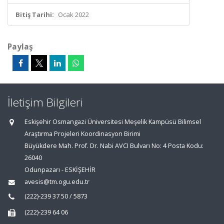
Bitiş Tarihi:
Ocak 2022
Paylaş
İletişim Bilgileri
Eskişehir Osmangazi Üniversitesi Meşelik Kampüsü Bilimsel
Araştırma Projeleri Koordinasyon Birimi
Büyükdere Mah. Prof. Dr. Nabi AVCI Bulvarı No: 4 Posta Kodu:
26040
Odunpazarı - ESKİŞEHİR
avesis@tm.ogu.edu.tr
(222)-239 37 50 / 5873
(222)-239 64 06