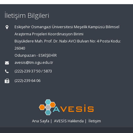
İletişim Bilgileri
Eskişehir Osmangazi Üniversitesi Meşelik Kampüsü Bilimsel
Araştırma Projeleri Koordinasyon Birimi
Büyükdere Mah. Prof. Dr. Nabi AVCI Bulvarı No: 4 Posta Kodu:
26040
Odunpazarı - ESKİŞEHİR
avesis@tm.ogu.edu.tr
(222)-239 37 50 / 5873
(222)-239 64 06
Ana Sayfa
|
AVESİS Hakkında
|
İletişim