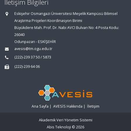
İletişim Bilgileri
Eskişehir Osmangazi Üniversitesi Meşelik Kampüsü Bilimsel
Araştırma Projeleri Koordinasyon Birimi
Büyükdere Mah. Prof. Dr. Nabi AVCI Bulvarı No: 4 Posta Kodu:
26040
Odunpazarı - ESKİŞEHİR
avesis@tm.ogu.edu.tr
(222)-239 37 50 / 5873
(222)-239 64 06
Ana Sayfa
|
AVESİS Hakkında
|
İletişim
Akademik Veri Yönetim Sistemi
Abis Teknoloji
© 2026