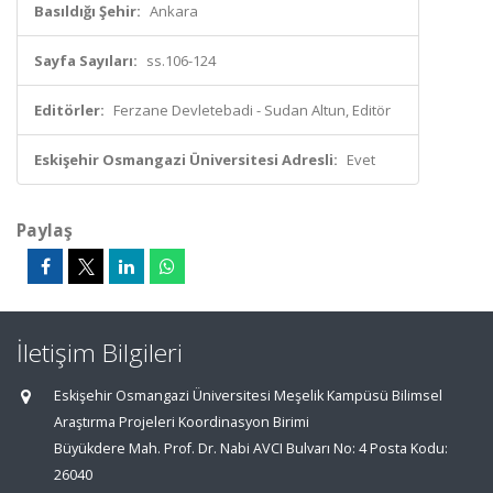
Basıldığı Şehir:
Ankara
Sayfa Sayıları:
ss.106-124
Editörler:
Ferzane Devletebadi - Sudan Altun, Editör
Eskişehir Osmangazi Üniversitesi Adresli:
Evet
Paylaş
İletişim Bilgileri
Eskişehir Osmangazi Üniversitesi Meşelik Kampüsü Bilimsel
Araştırma Projeleri Koordinasyon Birimi
Büyükdere Mah. Prof. Dr. Nabi AVCI Bulvarı No: 4 Posta Kodu:
26040