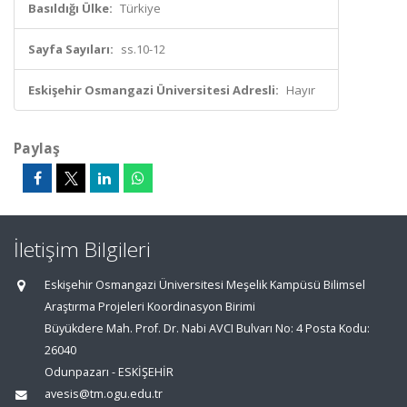
Basıldığı Ülke:
Türkiye
Sayfa Sayıları:
ss.10-12
Eskişehir Osmangazi Üniversitesi Adresli:
Hayır
Paylaş
İletişim Bilgileri
Eskişehir Osmangazi Üniversitesi Meşelik Kampüsü Bilimsel
Araştırma Projeleri Koordinasyon Birimi
Büyükdere Mah. Prof. Dr. Nabi AVCI Bulvarı No: 4 Posta Kodu:
26040
Odunpazarı - ESKİŞEHİR
avesis@tm.ogu.edu.tr