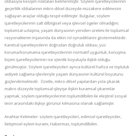
iddiasıyla kesişim noktaları belirlenmiştir. Söylem işaretleyicilerinin
geçerlilik iddialarının mikro-dilsel düzeyde müzakere edilmesini
sağlayan araçlar olduğu tespit edilmiştir. Bulgular, söylem
işaretleyicilerinin salt dilbilgisel veya işlevsel ögeler olmadığını;
toplumsal uzlaşma, yaşam dünyasının yeniden üretimi ile toplumsal
rasyonalitenin inşasında da etkin rol oynadıklarını göstermektedir.
Kanıtsal işaretleyicilerin doğrudan doğruluk iddiası, yüz
koruma/korumama işaretleyicilerinin normatif uygunluk, konuşma
biçimi işaretleyicilerinin ise içtenlik boyutuyla ilişkili olduğu
görülmüştür. Söylem işaretleyicileri ayrıca kültürel hafıza ve topluluk
aidiyeti sağlama işlevleriyle yaşam dünyasının kültürel boyutunu
güçlendirmektedir. Özetle, mikro-dilsel yapılardan yola çıkarak
makro düzeyde toplumsal işleyişe ilişkin kuramsal çıkarımlar
yapmak, söylem işaretleyicilerinin toplumdilbilim ile eleştirel sosyal
teori arasındaki ilişkiyi görünür kılmasına olanak sağlamıştır.
Anahtar Kelimeler: söylem işaretleyicileri, edimsel işaretleyiciler,
iletişimsel eylem kuramı, Habermas, toplumdilbilim.