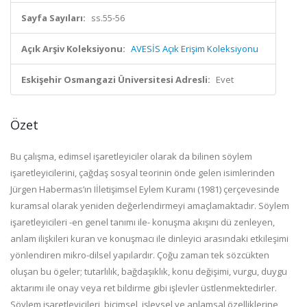
Sayfa Sayıları:
ss.55-56
Açık Arşiv Koleksiyonu:
AVESİS Açık Erişim Koleksiyonu
Eskişehir Osmangazi Üniversitesi Adresli:
Evet
Özet
Bu çalışma, edimsel işaretleyiciler olarak da bilinen söylem
işaretleyicilerini, çağdaş sosyal teorinin önde gelen isimlerinden
Jürgen Habermas’ın Iİletişimsel Eylem Kuramı (1981) çerçevesinde
kuramsal olarak yeniden değerlendirmeyi amaçlamaktadır. Söylem
işaretleyicileri -en genel tanımı ile- konuşma akışını dü zenleyen,
anlam ilişkileri kuran ve konuşmacı ile dinleyici arasındaki etkileşimi
yönlendiren mikro-dilsel yapılardır. Çoğu zaman tek sözcükten
oluşan bu ögeler; tutarlılık, bağdaşıklık, konu değişimi, vurgu, duygu
aktarımı ile onay veya ret bildirme gibi işlevler üstlenmektedirler.
Söylem işaretleyicileri, biçimsel, işlevsel ve anlamsal özelliklerine