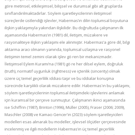
göre metinsel, etkileşimsel, bilişsel ve durumsal gibi alt gruplarda
sınıflandırılmaktadırlar. Söylem işaretleyicilerinin iletişimsel
süreçlerde üstlendiği işlevler, Habermas’ın dilin toplumsal boyutuna
ilişkin yaklaşımıyla yakından ilişkilidir. Bu doğrultuda çalışmanın ilk
aşamasında Habermas’ın (1981) dil, iletişim, müzakere ve
rasyonaliteye ilişkin yaklaşımı ele alınmıştır. Habermas’a göre dil, bilgi
aktarma aracı olmanın yanında, toplumsal uzlaşma ve rasyonel
iletişimin temel zemini olarak işlev gö ren bir mekanizmadır.
İletişimsel Eylem Kuramı’na (1981) gö re her dilsel eylem, doğruluk
(truth), normatif uygunluk (rightness) ve içtenlik (sincerity) olmak
üzere üç temel geçerlilik iddiası taşır ve bu iddialar konuşma
sürecinde karşılıklı olarak müzakere edilir. Habermas'ın bu yaklaşımı,
söylem işaretleyicilerinin toplumsal iletişimdeki işlevlerini anlamak
için kuramsal bir çerçeve sunmuştur. Çalışmanın ikinci aşamasında
ise Schiffrin (1987), Brinton (1996), Müller (2005), Fraser (2006; 2009),
Maschler (2008) ve Kamacı Gencer'in (2023) söylem işaretleyicileri
modelleri esas alınarak bu modeller, işlevsel ölçütler çerçevesinde
incelenmiş ve ilgili modellerin Habermas’ın üç temel geçerlilik