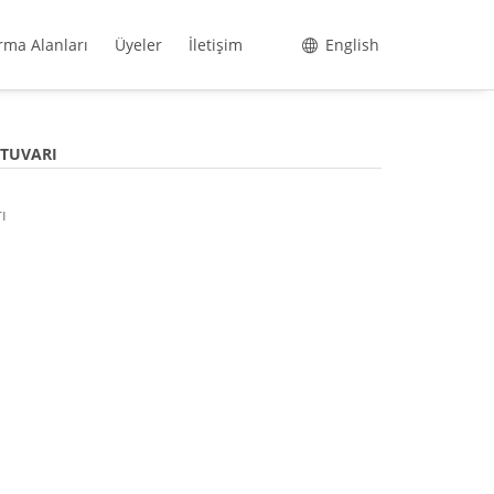
rma Alanları
Üyeler
İletişim
English
ATUVARI
ı