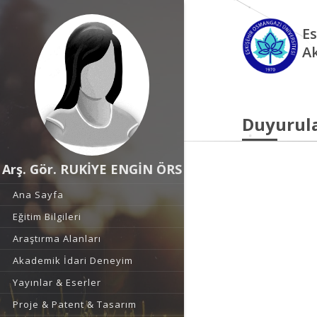
Es
A
Duyurul
Arş. Gör. RUKİYE ENGİN ÖRS
Ana Sayfa
Eğitim Bilgileri
Araştırma Alanları
Akademik İdari Deneyim
Yayınlar & Eserler
Proje & Patent & Tasarım