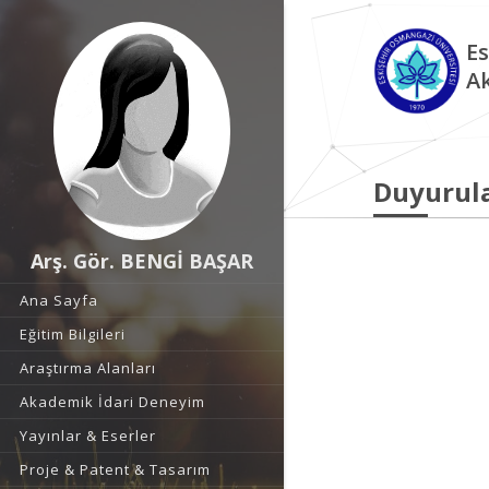
Es
A
Duyurul
Arş. Gör. BENGİ BAŞAR
Ana Sayfa
Eğitim Bilgileri
Araştırma Alanları
Akademik İdari Deneyim
Yayınlar & Eserler
Proje & Patent & Tasarım