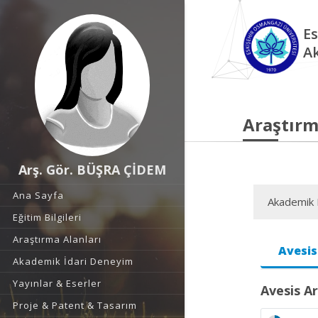
Es
A
Araştırm
Arş. Gör. BÜŞRA ÇİDEM
Ana Sayfa
Akademik F
Eğitim Bilgileri
Araştırma Alanları
Avesis
Akademik İdari Deneyim
Yayınlar & Eserler
Avesis Ar
Proje & Patent & Tasarım