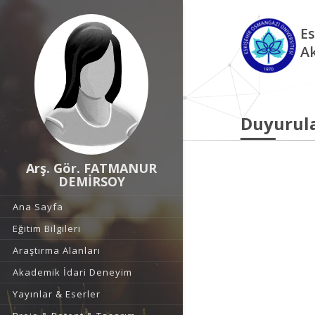
Es
A
Duyurul
Arş. Gör. FATMANUR
DEMİRSOY
Ana Sayfa
Eğitim Bilgileri
Araştırma Alanları
Akademik İdari Deneyim
Yayınlar & Eserler