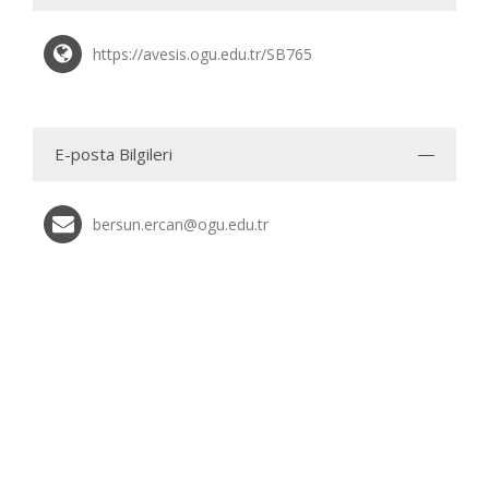
https://avesis.ogu.edu.tr/SB765
E-posta Bilgileri
bersun.ercan@ogu.edu.tr