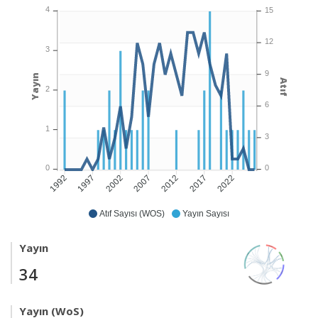
4
15
12
3
9
Yayın
Atıf
2
6
1
3
0
0
1997
2002
2007
2012
2017
2022
1992
Atıf Sayısı (WOS)
Yayın Sayısı
Yayın
34
Yayın (WoS)