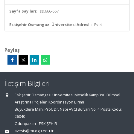
Sayfa Sayıları:
ss.666-667
Eskişehir Osmangazi Üniversitesi Adresli:
Evet
Paylaş
İletişim Bilgileri
Eskişehir Osmangazi Üniversitesi Meşelik Kampüsü Bilimsel
Araştırma Projeleri Koordinasyon Birimi
Büyükdere Mah. Prof. Dr. Nabi AVCI Bulvarı No: 4 Posta Kodu:
26040
Odunpazarı - ESKİŞEHİR
avesis@tm.ogu.edu.tr