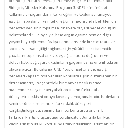
önünde görünür ve/veya görünmez engeller bulunmaktadır.
Birleşmiş Milletler Kalkınma Programı (UNDP), sürdürülebilir
kalkınma amaçlarından nitelikli eğitim ve toplumsal cinsiyet
eşitliğinin bağlantılı ve nitelikli eğitim amacı altında belirtilen on
hedeften yedisinin toplumsal cinsiyete duyarlı hedef olduğunu
belirtmektedir. Dolayısıyla, hem örgün eğitime hem de diğer
yaşam boyu öğrenme faaliyetlerine erişimde kız çocuklara ve
kadınlara fırsat eşitliği sağlamak için yürütülecek sistematik
çabaların, toplumsal cinsiyet eşitliği amacına doğrudan ve
dolaylı katkı sağlayarak kadınların güçlenmesine önemli etkileri
olacağı açıktır. Bu çalışma, UNDP toplumsal cinsiyet eşitliği
hedefleri kapsamında yer alan konulara ilişkin düzenlenen bir
dizi seminerin, Eskişehir’deki bir manyezit açık işletme
madeninde çalışan mavi yakalı kadınların farkındalık
düzeylerine etkisini ortaya koymayı amaçlamaktadır. Kadınların
seminer öncesi ve sonrası farkındalık düzeyleri
karşılaştırıldığında, seminerlerin bu konularda önemli bir
farkındalık artışı oluşturduğu görülmüştür. Bununla birlikte,
kadınların iş hukuku konusunda farkındalıklarını artırmak için