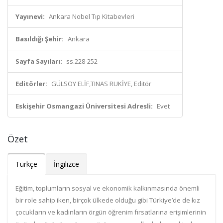
Yayınevi:
Ankara Nobel Tıp Kitabevleri
Basıldığı Şehir:
Ankara
Sayfa Sayıları:
ss.228-252
Editörler:
GÜLSOY ELİF,TINAS RUKİYE, Editör
Eskişehir Osmangazi Üniversitesi Adresli:
Evet
Özet
Türkçe
İngilizce
Eğitim, toplumların sosyal ve ekonomik kalkınmasında önemli
bir role sahip iken, birçok ülkede olduğu gibi Türkiye’de de kız
çocukların ve kadınların örgün öğrenim fırsatlarına erişimlerinin