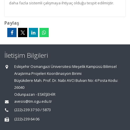
daha fazla sistemli çalışmaya ihtiyaç olduğu tespit edilmiştir.
Paylaş
İletişim Bilgileri
Eskişehir Osmangazi Üniversitesi Meşelik Kampüsü Bilimsel
Araştırma Projeleri Koordinasyon Birimi
Büyükdere Mah. Prof. Dr. Nabi AVCI Bulvarı No: 4 Posta Kodu:
26040
Odunpazarı - ESKİŞEHİR
avesis@tm.ogu.edu.tr
(222)-239 37 50 / 5873
(222)-239 64 06