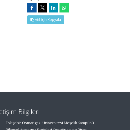
Atıf İçin Kopyala
letişim Bilgileri
Eskişehir Osmangazi Üniversitesi Meşelik Kampüsü
Bilimsel Araştırma Projeleri Koordinasyon Birimi