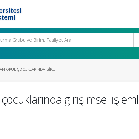
rsitesi
stemi
LAN OKUL ÇOCUKLARINDA GIR...
 çocuklarında girişimsel işle