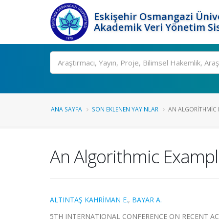
Eskişehir Osmangazi Ünive
Akademik Veri Yönetim Si
Ara
ANA SAYFA
SON EKLENEN YAYINLAR
AN ALGORITHMIC E
An Algorithmic Example 
ALTINTAŞ KAHRİMAN E.
,
BAYAR A.
5TH INTERNATIONAL CONFERENCE ON RECENT ACADEMI