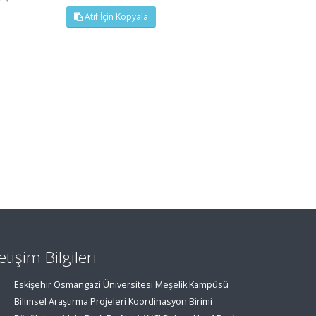
Atıf İçin Kopyala
letişim Bilgileri
Eskişehir Osmangazi Üniversitesi Meşelik Kampüsü
Bilimsel Araştırma Projeleri Koordinasyon Birimi