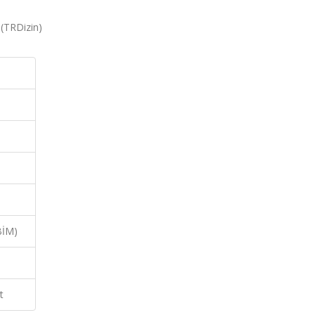
 (TRDizin)
BİM)
t