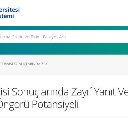
rsitesi
stemi
TEDAVISI SONUÇLARINDA ZAY...
si Sonuçlarında Zayıf Yanıt V
 Öngörü Potansiyeli