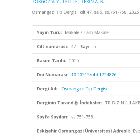
TOKGÖZ V. Y.
,
TELLİ E.
,
TEKİN A. B.
Osmangazi Tıp Dergisi, cilt.47, sa.5, ss.751-758, 2025
Yayın Türü:
Makale / Tam Makale
Cilt numarası:
47
Sayı:
5
Basım Tarihi:
2025
Doi Numarası:
10.20515/otd.1724826
Dergi Adı:
Osmangazi Tıp Dergisi
Derginin Tarandığı İndeksler:
TR DİZİN (ULAK
Sayfa Sayıları:
ss.751-758
Eskişehir Osmangazi Üniversitesi Adresli:
Eve