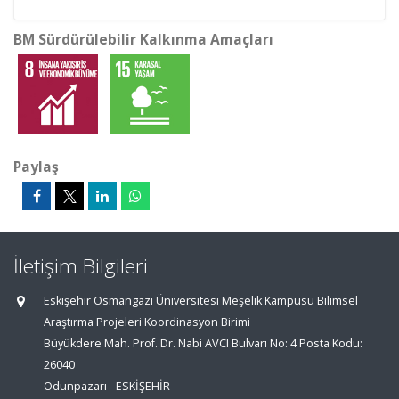
BM Sürdürülebilir Kalkınma Amaçları
Paylaş
İletişim Bilgileri
Eskişehir Osmangazi Üniversitesi Meşelik Kampüsü Bilimsel
Araştırma Projeleri Koordinasyon Birimi
Büyükdere Mah. Prof. Dr. Nabi AVCI Bulvarı No: 4 Posta Kodu:
26040
Odunpazarı - ESKİŞEHİR