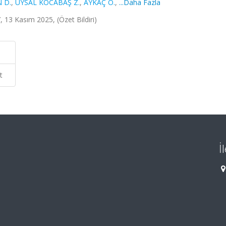
 D.
,
UYSAL KOCABAŞ Z.
,
AYKAÇ Ö.
,
...Daha Fazla
 Kasım 2025, (Özet Bildiri)
t
İ