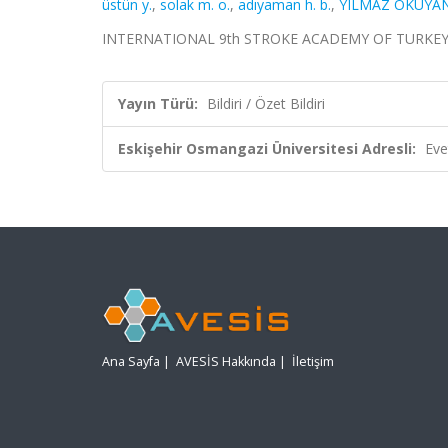
üstün y.
,
solak m. o.
,
adıyaman h. b.
,
YILMAZ OKUYAN
INTERNATIONAL 9th STROKE ACADEMY OF TURKEY, 13
Yayın Türü:
Bildiri / Özet Bildiri
Eskişehir Osmangazi Üniversitesi Adresli:
Eve
Ana Sayfa
|
AVESİS Hakkında
|
İletişim