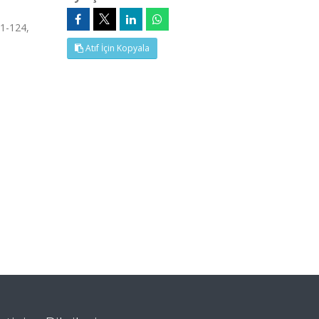
1-124,
Atıf İçin Kopyala