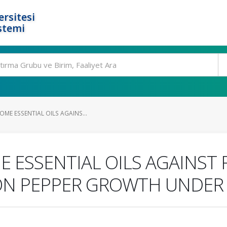
rsitesi
stemi
ME ESSENTIAL OILS AGAINS...
 ESSENTIAL OILS AGAINST 
ON PEPPER GROWTH UNDER 