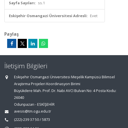
Sayfa Sayıları:
ss.1
Eskişehir Osmangazi Üniversitesi Adresli:
Evet
Paylaş
İletişim Bilgileri
Eskişehir Osmangazi Üniversitesi Meşelik Kampüsü Bilimsel
Araştırma Projeleri Koordinasyon Birimi
Büyükdere Mah. Prof. Dr. Nabi AVCI Bulvarı No: 4 Posta Kodu:
26040
Odunpazarı - ESKİŞEHİR
avesis@tm.ogu.edu.tr
(222)-239 37 50 / 5873