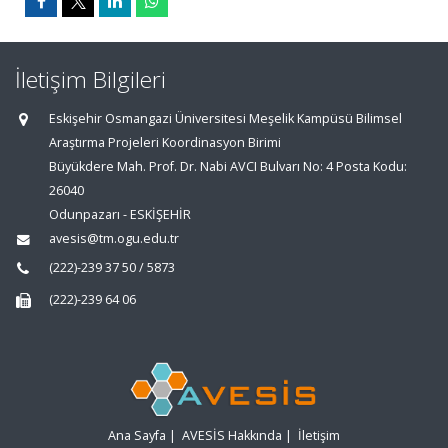
İletişim Bilgileri
Eskişehir Osmangazi Üniversitesi Meşelik Kampüsü Bilimsel
Araştırma Projeleri Koordinasyon Birimi
Büyükdere Mah. Prof. Dr. Nabi AVCI Bulvarı No: 4 Posta Kodu:
26040
Odunpazarı - ESKİŞEHİR
avesis@tm.ogu.edu.tr
(222)-239 37 50 / 5873
(222)-239 64 06
Ana Sayfa
|
AVESİS Hakkında
|
İletişim