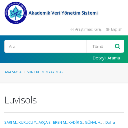
Akademik Veri Yönetim Sistemi
Araştırmacı Girişi
English
Ara
Detaylı Arama
ANA SAYFA
SON EKLENEN YAYINLAR
Luvisols
SARI M.
,
KURUCU Y.
,
AKÇA E.
,
EREN M.
,
KADİR S.
,
GÜNAL H.
,
...Daha