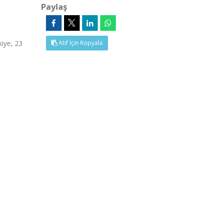
Paylaş
iye, 23
Atıf İçin Kopyala