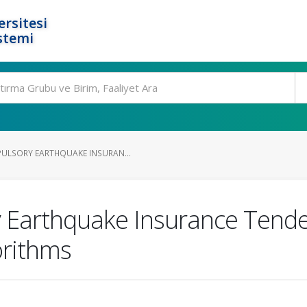
rsitesi
stemi
ULSORY EARTHQUAKE INSURAN...
 Earthquake Insurance Tende
orithms