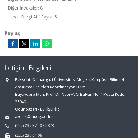
Diğer İndeksler: 8
Ulusal Dergi Atıf Sayısı: 5
Paylaş
İletişim Bilgileri
Eskişehir Osmangazi Üniversitesi Meşelik Kampüsü Bilimsel
Araştırma Projeleri Koordinasyon Birimi
Büyükdere Mah. Prof. Dr. Nabi AVCI Bulvarı No: 4 Posta Kodu:
26040
Odunpazarı - ESKİŞEHİR
avesis@tm.ogu.edu.tr
(222)-239 37 50 / 5873
(222)-239 64 06