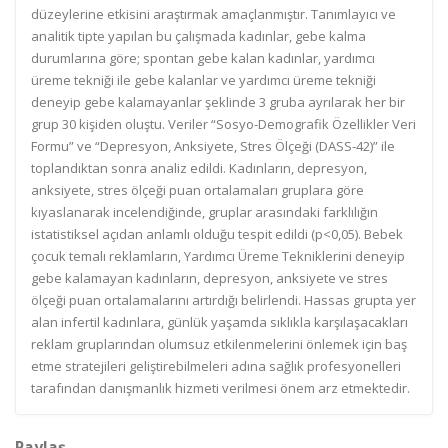
düzeylerine etkisini araştırmak amaçlanmıştır. Tanımlayıcı ve
analitik tipte yapılan bu çalışmada kadınlar, gebe kalma
durumlarına göre; spontan gebe kalan kadınlar, yardımcı
üreme tekniği ile gebe kalanlar ve yardımcı üreme tekniği
deneyip gebe kalamayanlar şeklinde 3 gruba ayrılarak her bir
grup 30 kişiden oluştu. Veriler “Sosyo-Demografik Özellikler Veri
Formu” ve “Depresyon, Anksiyete, Stres Ölçeği (DASS-42)” ile
toplandıktan sonra analiz edildi. Kadınların, depresyon,
anksiyete, stres ölçeği puan ortalamaları gruplara göre
kıyaslanarak incelendiğinde, gruplar arasındaki farklılığın
istatistiksel açıdan anlamlı olduğu tespit edildi (p<0,05). Bebek
çocuk temalı reklamların, Yardımcı Üreme Tekniklerini deneyip
gebe kalamayan kadınların, depresyon, anksiyete ve stres
ölçeği puan ortalamalarını artırdığı belirlendi. Hassas grupta yer
alan infertil kadınlara, günlük yaşamda sıklıkla karşılaşacakları
reklam gruplarından olumsuz etkilenmelerini önlemek için baş
etme stratejileri geliştirebilmeleri adına sağlık profesyonelleri
tarafından danışmanlık hizmeti verilmesi önem arz etmektedir.
Paylaş