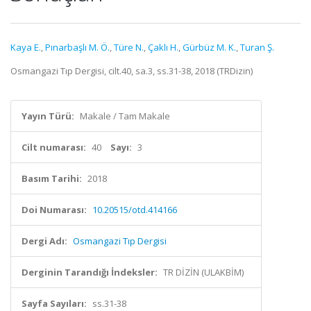
Kaya E.
,
Pınarbaşlı M. Ö.
,
Türe N.
,
Çaklı H.
,
Gürbüz M. K.
,
Turan Ş.
Osmangazi Tıp Dergisi, cilt.40, sa.3, ss.31-38, 2018 (TRDizin)
Yayın Türü:
Makale / Tam Makale
Cilt numarası:
40
Sayı:
3
Basım Tarihi:
2018
Doi Numarası:
10.20515/otd.414166
Dergi Adı:
Osmangazi Tıp Dergisi
Derginin Tarandığı İndeksler:
TR DİZİN (ULAKBİM)
Sayfa Sayıları:
ss.31-38