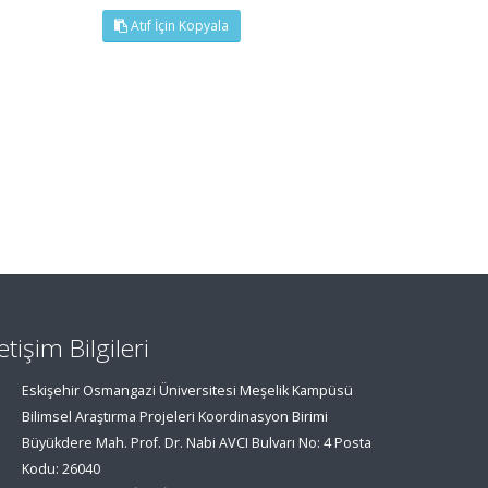
Atıf İçin Kopyala
letişim Bilgileri
Eskişehir Osmangazi Üniversitesi Meşelik Kampüsü
Bilimsel Araştırma Projeleri Koordinasyon Birimi
Büyükdere Mah. Prof. Dr. Nabi AVCI Bulvarı No: 4 Posta
Kodu: 26040