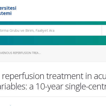
rsitesi
stemi
AVENOUS REPERFUSION TREA...
s reperfusion treatment in ac
iables: a 10-year single-cent