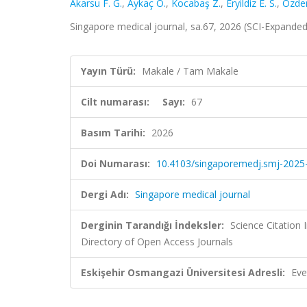
Akarsu F. G.
,
Aykaç Ö.
,
Kocabaş Z.
,
Eryildiz E. S.
,
Özdem
Singapore medical journal, sa.67, 2026 (SCI-Expande
Yayın Türü:
Makale / Tam Makale
Cilt numarası:
Sayı:
67
Basım Tarihi:
2026
Doi Numarası:
10.4103/singaporemedj.smj-2025
Dergi Adı:
Singapore medical journal
Derginin Tarandığı İndeksler:
Science Citatio
Directory of Open Access Journals
Eskişehir Osmangazi Üniversitesi Adresli:
Eve