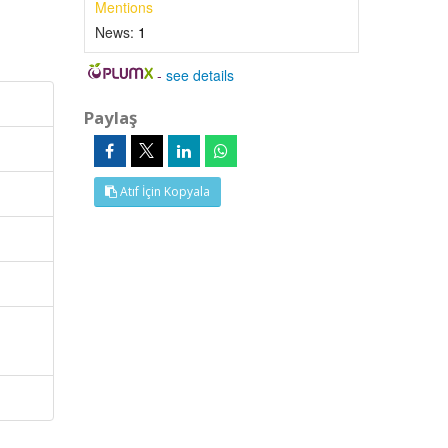
Mentions
News:
1
-
see details
Paylaş
Atıf İçin Kopyala