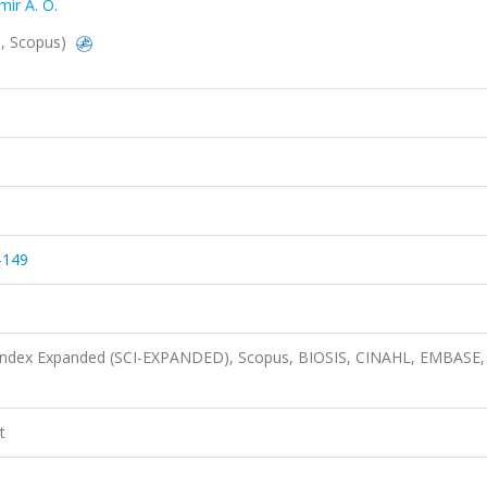
ir A. Ö.
d, Scopus)
-149
n Index Expanded (SCI-EXPANDED), Scopus, BIOSIS, CINAHL, EMBASE,
t