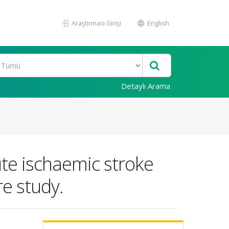
Araştırmacı Girişi
English
Detaylı Arama
ute ischaemic stroke
re study.