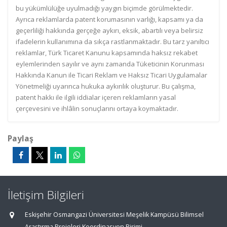
bu yükümlülüğe uyulmadığı yaygın biçimde görülmektedir.
Ayrıca reklamlarda patent korumasının varlığı, kapsamı ya da
geçerliliği hakkında gerçeğe aykırı, eksik, abartılı veya belirsiz
ifadelerin kullanımına da sıkça rastlanmaktadır. Bu tarz yanıltıcı
reklamlar, Türk Ticaret Kanunu kapsamında haksız rekabet
eylemlerinden sayılır ve aynı zamanda Tüketicinin Korunması
Hakkında Kanun ile Ticari Reklam ve Haksız Ticari Uygulamalar
Yönetmeliği uyarınca hukuka aykırılık oluşturur. Bu çalışma,
patent hakkı ile ilgili iddialar içeren reklamların yasal
çerçevesini ve ihlâlin sonuçlarını ortaya koymaktadır.
Paylaş
İletişim Bilgileri
Eskişehir Osmangazi Üniversitesi Meşelik Kampüsü Bilimsel
Araştırma Projeleri Koordinasyon Birimi