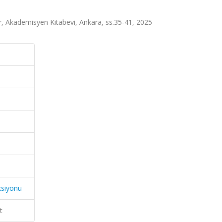
ör, Akademisyen Kitabevi, Ankara, ss.35-41, 2025
ksiyonu
t