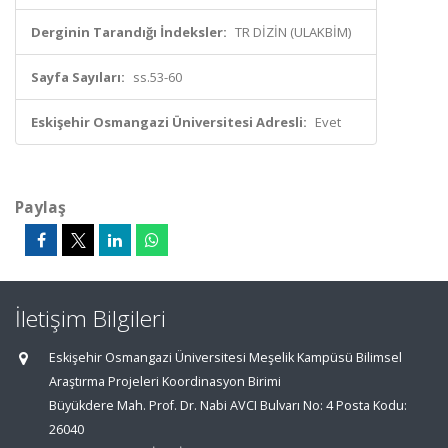
Derginin Tarandığı İndeksler:
TR DİZİN (ULAKBİM)
Sayfa Sayıları:
ss.53-60
Eskişehir Osmangazi Üniversitesi Adresli:
Evet
Paylaş
İletişim Bilgileri
Eskişehir Osmangazi Üniversitesi Meşelik Kampüsü Bilimsel
Araştırma Projeleri Koordinasyon Birimi
Büyükdere Mah. Prof. Dr. Nabi AVCI Bulvarı No: 4 Posta Kodu:
26040