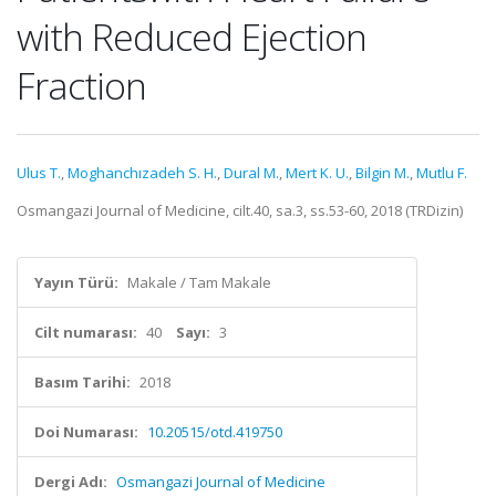
with Reduced Ejection
Fraction
Ulus T.
,
Moghanchızadeh S. H.
,
Dural M.
,
Mert K. U.
,
Bilgin M.
,
Mutlu F.
Osmangazi Journal of Medicine, cilt.40, sa.3, ss.53-60, 2018 (TRDizin)
Yayın Türü:
Makale / Tam Makale
Cilt numarası:
40
Sayı:
3
Basım Tarihi:
2018
Doi Numarası:
10.20515/otd.419750
Dergi Adı:
Osmangazi Journal of Medicine