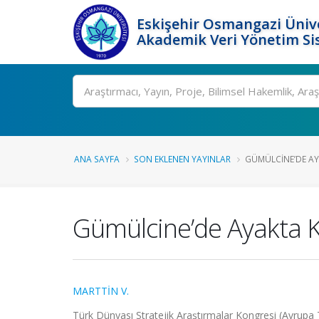
Eskişehir Osmangazi Ünive
Akademik Veri Yönetim Si
Ara
ANA SAYFA
SON EKLENEN YAYINLAR
GÜMÜLCINE’DE AY
Gümülcine’de Ayakta Ka
MARTTİN V.
Türk Dünyası Stratejik Araştırmalar Kongresi (Avrupa T