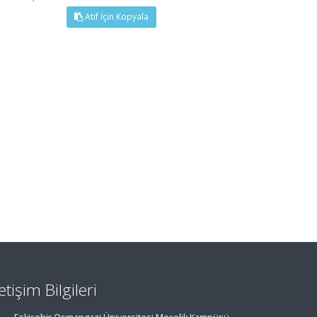
Atıf İçin Kopyala
letişim Bilgileri