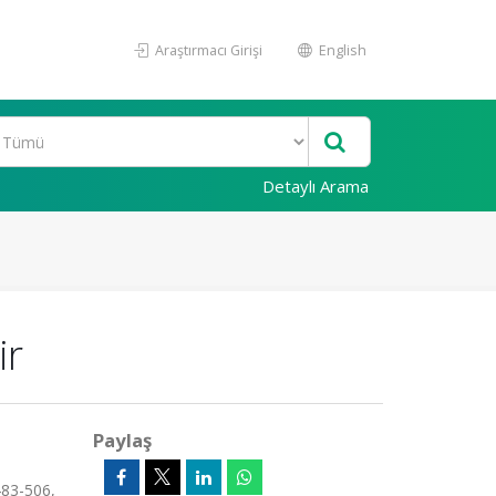
Araştırmacı Girişi
English
Detaylı Arama
ir
Paylaş
483-506,