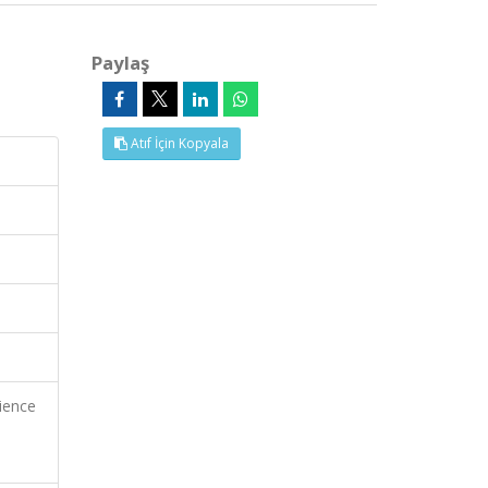
Paylaş
Atıf İçin Kopyala
ience