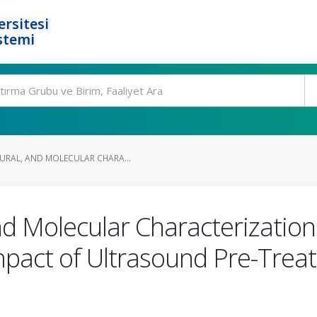
rsitesi
stemi
URAL, AND MOLECULAR CHARA...
nd Molecular Characterization
mpact of Ultrasound Pre-Trea