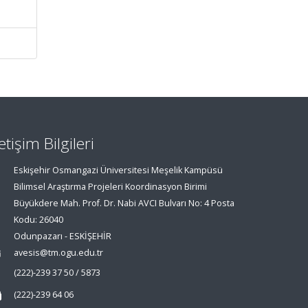
letişim Bilgileri
Eskişehir Osmangazi Üniversitesi Meşelik Kampüsü
Bilimsel Araştırma Projeleri Koordinasyon Birimi
Büyükdere Mah. Prof. Dr. Nabi AVCI Bulvarı No: 4 Posta
Kodu: 26040
Odunpazarı - ESKİŞEHİR
avesis@tm.ogu.edu.tr
(222)-239 37 50 / 5873
(222)-239 64 06