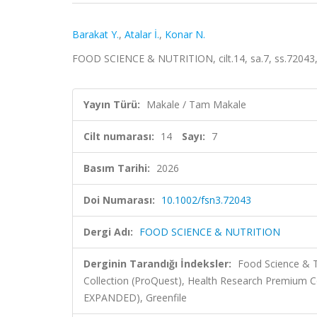
Barakat Y.
,
Atalar İ.
,
Konar N.
FOOD SCIENCE & NUTRITION, cilt.14, sa.7, ss.72043
Yayın Türü:
Makale / Tam Makale
Cilt numarası:
14
Sayı:
7
Basım Tarihi:
2026
Doi Numarası:
10.1002/fsn3.72043
Dergi Adı:
FOOD SCIENCE & NUTRITION
Derginin Tarandığı İndeksler:
Food Science & T
Collection (ProQuest), Health Research Premium Co
EXPANDED), Greenfile