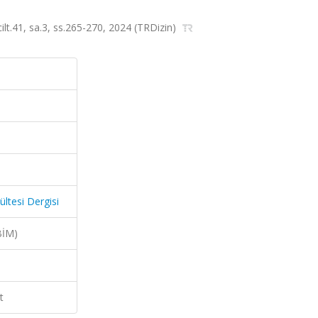
ilt.41, sa.3, ss.265-270, 2024 (TRDizin)
ltesi Dergisi
BİM)
t