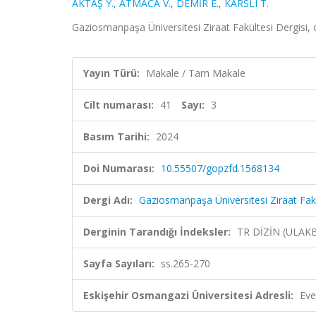
AKTAŞ Y.
,
ATMACA V.
,
DEMİR E.
,
KARSLI T.
Gaziosmanpaşa Üniversitesi Ziraat Fakültesi Dergisi, c
Yayın Türü:
Makale / Tam Makale
Cilt numarası:
41
Sayı:
3
Basım Tarihi:
2024
Doi Numarası:
10.55507/gopzfd.1568134
Dergi Adı:
Gaziosmanpaşa Üniversitesi Ziraat Fakü
Derginin Tarandığı İndeksler:
TR DİZİN (ULAK
Sayfa Sayıları:
ss.265-270
Eskişehir Osmangazi Üniversitesi Adresli:
Eve