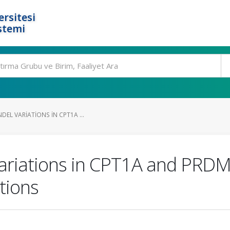
rsitesi
stemi
DEL VARIATIONS IN CPT1A ...
Variations in CPT1A and PRD
tions