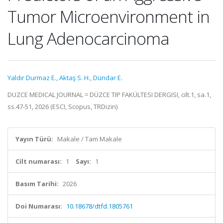
Tumor Microenvironment in
Lung Adenocarcinoma
Yaldır Durmaz E.
,
Aktaş S. H.
,
Dündar E.
DUZCE MEDICAL JOURNAL = DÜZCE TIP FAKÜLTESI DERGISI, cilt.1, sa.1,
ss.47-51, 2026 (ESCI, Scopus, TRDizin)
Yayın Türü:
Makale / Tam Makale
Cilt numarası:
1
Sayı:
1
Basım Tarihi:
2026
Doi Numarası:
10.18678/dtfd.1805761