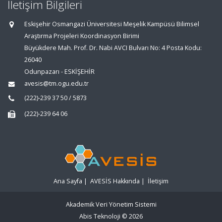
İletişim Bilgileri
Eskişehir Osmangazi Üniversitesi Meşelik Kampüsü Bilimsel
Araştırma Projeleri Koordinasyon Birimi
Büyükdere Mah. Prof. Dr. Nabi AVCI Bulvarı No: 4 Posta Kodu:
26040
Odunpazarı - ESKİŞEHİR
avesis@tm.ogu.edu.tr
(222)-239 37 50 / 5873
(222)-239 64 06
Ana Sayfa
|
AVESİS Hakkında
|
İletişim
Akademik Veri Yönetim Sistemi
Abis Teknoloji
© 2026