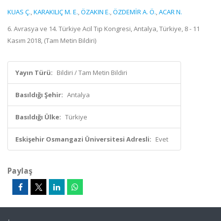
KUAS Ç.
,
KARAKILIÇ M. E.
,
ÖZAKIN E.
,
ÖZDEMİR A. Ö.
,
ACAR N.
6. Avrasya ve 14. Türkiye Acil Tıp Kongresi, Antalya, Türkiye, 8 - 11
Kasım 2018, (Tam Metin Bildiri)
Yayın Türü:
Bildiri / Tam Metin Bildiri
Basıldığı Şehir:
Antalya
Basıldığı Ülke:
Türkiye
Eskişehir Osmangazi Üniversitesi Adresli:
Evet
Paylaş