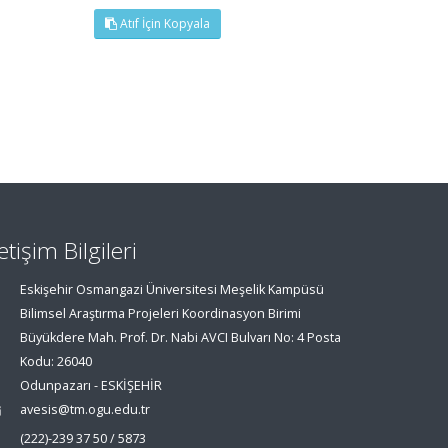
Atıf İçin Kopyala
letişim Bilgileri
Eskişehir Osmangazi Üniversitesi Meşelik Kampüsü
Bilimsel Araştırma Projeleri Koordinasyon Birimi
Büyükdere Mah. Prof. Dr. Nabi AVCI Bulvarı No: 4 Posta
Kodu: 26040
Odunpazarı - ESKİŞEHİR
avesis@tm.ogu.edu.tr
(222)-239 37 50 / 5873