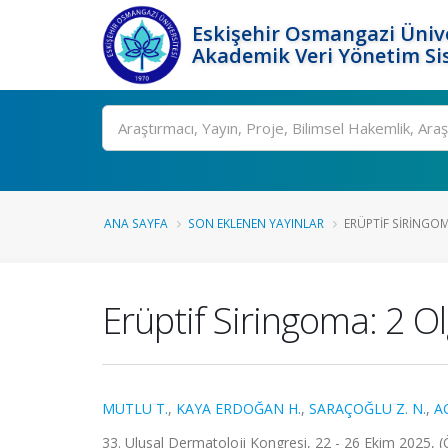
Eskişehir Osmangazi Ünive
Akademik Veri Yönetim Si
Ara
ANA SAYFA
SON EKLENEN YAYINLAR
ERÜPTIF SIRINGO
Erüptif Siringoma: 2 
MUTLU T.
,
KAYA ERDOĞAN H.
,
SARAÇOĞLU Z. N.
,
A
33. Ulusal Dermatoloji Kongresi, 22 - 26 Ekim 2025, (Ö