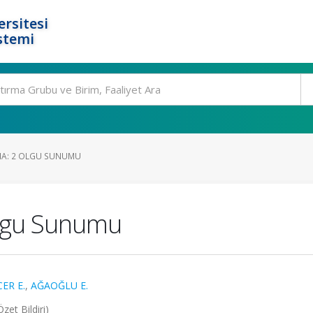
rsitesi
stemi
MA: 2 OLGU SUNUMU
Olgu Sunumu
CER E.
,
AĞAOĞLU E.
zet Bildiri)