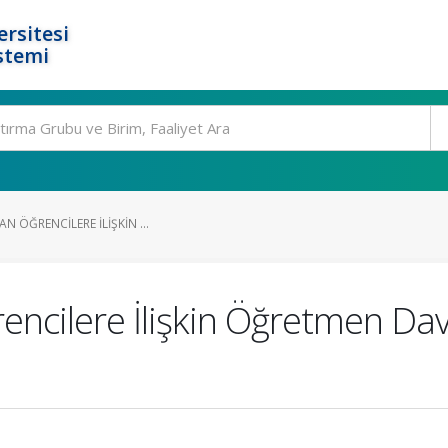
rsitesi
stemi
AN ÖĞRENCILERE İLIŞKIN ...
rencilere İlişkin Öğretmen Dav