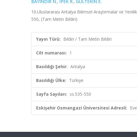
BAYINDIR N.
,
İPEK R.
,
GÜLTEKİN E.
10.Uluslararası Antalya Bilimsel Araştırmalar ve Yenilik
550, (Tam Metin Bildiri)
Yayın Türü:
Bildiri / Tam Metin Bildiri
Cilt numarası:
1
Basıldığı Şehir:
Antalya
Basıldığı Ülke:
Türkiye
Sayfa Sayıları:
ss.535-550
Eskişehir Osmangazi Üniversitesi Adresli:
Eve