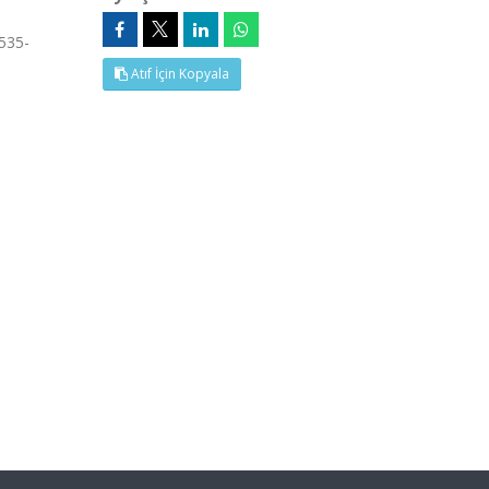
.535-
Atıf İçin Kopyala