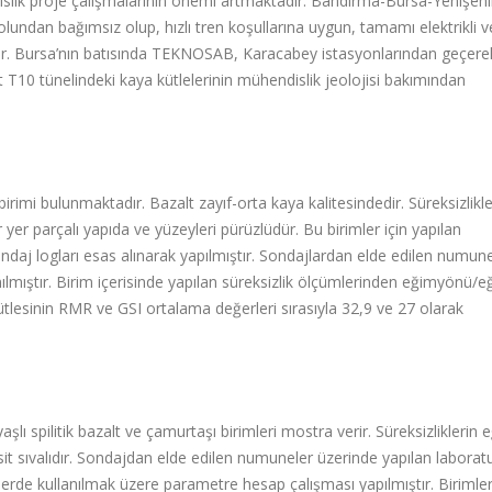
islik proje çalışmalarının önemi artmaktadır. Bandırma-Bursa-Yenişehi
undan bağımsız olup, hızlı tren koşullarına uygun, tamamı elektrikli v
tedir. Bursa’nın batısında TEKNOSAB, Karacabey istasyonlarından geçere
 T10 tünelindeki kaya kütlelerinin mühendislik jeolojisi bakımından
birimi bulunmaktadır. Bazalt zayıf-orta kaya kalitesindedir. Süreksizlikle
 yer parçalı yapıda ve yüzeyleri pürüzlüdür. Bu birimler için yapılan
daj logları esas alınarak yapılmıştır. Sondajlardan elde edilen numune
mıştır. Birim içerisinde yapılan süreksizlik ölçümlerinden eğimyönü/e
kütlesinin RMR ve GSI ortalama değerleri sırasıyla 32,9 ve 27 olarak
şlı spilitik bazalt ve çamurtaşı birimleri mostra verir. Süreksizliklerin 
it sıvalıdır.
Sondajdan elde edilen numuneler üzerinde yapılan laborat
zlerde kullanılmak üzere parametre hesap çalışması yapılmıştır.
Birimler