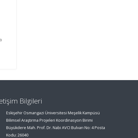
a
letişim Bilgileri
Eskişehir Osmangazi Üniversitesi Meşelik Kampüsü
Bilimsel Araştırma Projeleri Koordinasyon Birimi
Büyükdere Mah. Prof. Dr. Nabi AVCI Bulvarı No: 4 Posta
Kodu: 26040