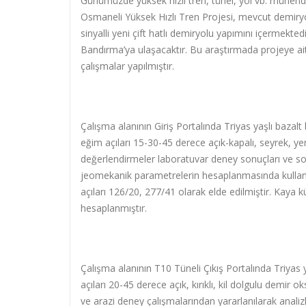
Günümüzde yüksek hızlı tren, tünel, yol vb. mühend
Osmaneli Yüksek Hızlı Tren Projesi, mevcut demiryol
sinyalli yeni çift hatlı demiryolu yapımını içermek
Bandırma’ya ulaşacaktır. Bu araştırmada projeye ait
çalışmalar yapılmıştır.
Çalışma alanının Giriş Portalında Triyas yaşlı bazalt 
eğim açıları 15-30-45 derece açık-kapalı, seyrek, yer
değerlendirmeler laboratuvar deney sonuçları ve son
jeomekanik parametrelerin hesaplanmasında kullanıl
açıları 126/20, 277/41 olarak elde edilmiştir. Kaya 
hesaplanmıştır.
Çalışma alanının T10 Tüneli Çıkış Portalında Triyas ya
açıları 20-45 derece açık, kırıklı, kil dolgulu demir oks
ve arazi deney çalışmalarından yararlanılarak anali