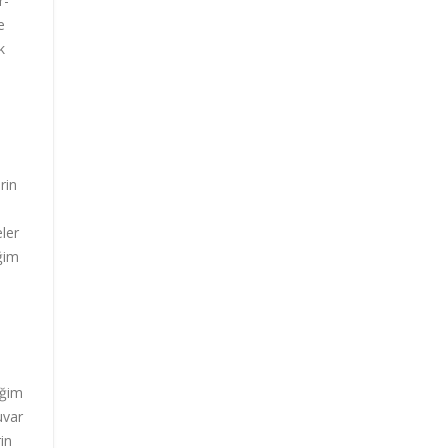
r-
e
k
rin
ler
ğim
eğim
uvar
in