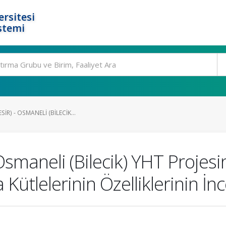
rsitesi
stemi
IR) - OSMANELI (BILECIK...
 Osmaneli (Bilecik) YHT Projes
Kütlelerinin Özelliklerinin İ