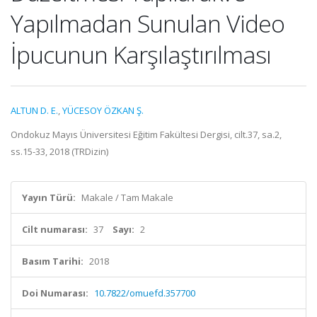
Yapılmadan Sunulan Video
İpucunun Karşılaştırılması
ALTUN D. E.
,
YÜCESOY ÖZKAN Ş.
Ondokuz Mayıs Üniversitesi Eğitim Fakültesi Dergisi, cilt.37, sa.2,
ss.15-33, 2018 (TRDizin)
Yayın Türü:
Makale / Tam Makale
Cilt numarası:
37
Sayı:
2
Basım Tarihi:
2018
Doi Numarası:
10.7822/omuefd.357700