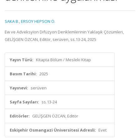
SAKA B.
,
ERSOY HEPSON Ö.
Ew ve Adveksyion Difüzyon Denklemlerinin Yaklaşık Çözümleri,
GELİŞGEN ÖZCAN, Editör, serüven, ss.13-24, 2025
Yayın Türü:
Kitapta Bölüm / Mesleki Kitap
Basım Tarihi:
2025
Yayınevi:
serüven
Sayfa Sayıları:
ss.13-24
Editörler:
GELİŞGEN ÖZCAN, Editör
Eskişehir Osmangazi Üniversitesi Adresli:
Evet