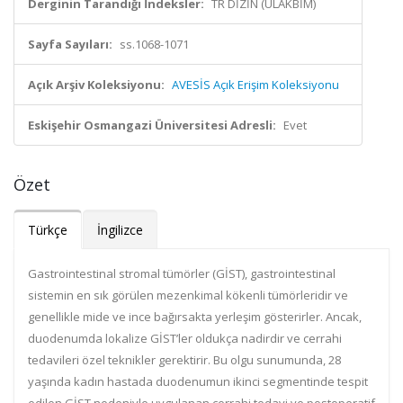
Derginin Tarandığı İndeksler:
TR DİZİN (ULAKBİM)
Sayfa Sayıları:
ss.1068-1071
Açık Arşiv Koleksiyonu:
AVESİS Açık Erişim Koleksiyonu
Eskişehir Osmangazi Üniversitesi Adresli:
Evet
Özet
Türkçe
İngilizce
Gastrointestinal stromal tümörler (GİST), gastrointestinal
sistemin en sık görülen mezenkimal kökenli tümörleridir ve
genellikle mide ve ince bağırsakta yerleşim gösterirler. Ancak,
duodenumda lokalize GİST’ler oldukça nadirdir ve cerrahi
tedavileri özel teknikler gerektirir. Bu olgu sunumunda, 28
yaşında kadın hastada duodenumun ikinci segmentinde tespit