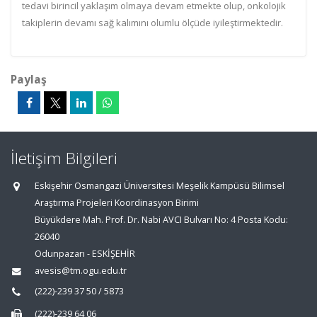
tedavi birincil yaklaşım olmaya devam etmekte olup, onkolojik
takiplerin devamı sağ kalımını olumlu ölçüde iyileştirmektedir.
Paylaş
İletişim Bilgileri
Eskişehir Osmangazi Üniversitesi Meşelik Kampüsü Bilimsel
Araştırma Projeleri Koordinasyon Birimi
Büyükdere Mah. Prof. Dr. Nabi AVCI Bulvarı No: 4 Posta Kodu:
26040
Odunpazarı - ESKİŞEHİR
avesis@tm.ogu.edu.tr
(222)-239 37 50 / 5873
(222)-239 64 06