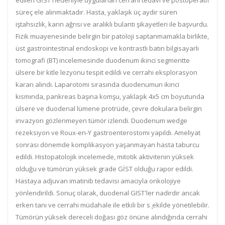
edilen GİST nedeniyle uygulanan cerrahi tedavi ve postoperatif
süreç ele alınmaktadır. Hasta, yaklaşık üç aydır süren
iştahsızlık, karın ağrısı ve aralıklı bulantı şikayetleri ile başvurdu.
Fizik muayenesinde belirgin bir patoloji saptanmamakla birlikte,
üst gastrointestinal endoskopi ve kontrastlı batın bilgisayarlı
tomografi (BT) incelemesinde duodenum ikinci segmentte
ülsere bir kitle lezyonu tespit edildi ve cerrahi eksplorasyon
kararı alındı. Laparotomi sırasında duodenumun ikinci
kısmında, pankreas başına komşu, yaklaşık 4x5 cm boyutunda
ülsere ve duodenal lümene protrüde, çevre dokulara belirgin
invazyon gözlenmeyen tümör izlendi. Duodenum wedge
rezeksiyon ve Roux-en-Y gastroenterostomi yapıldı. Ameliyat
sonrası dönemde komplikasyon yaşanmayan hasta taburcu
edildi. Histopatolojik incelemede, mitotik aktivitenin yüksek
olduğu ve tümörün yüksek grade GİST olduğu rapor edildi.
Hastaya adjuvan imatinib tedavisi amacıyla onkolojiye
yönlendirildi. Sonuç olarak, duodenal GIST'ler nadirdir ancak
erken tanı ve cerrahi müdahale ile etkili bir s ̧ekilde yönetilebilir.
Tümörün yüksek dereceli doğası göz önüne alındığında cerrahi