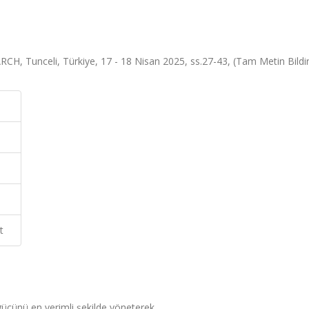
Tunceli, Türkiye, 17 - 18 Nisan 2025, ss.27-43, (Tam Metin Bildir
t
ücünü en verimli şekilde yöneterek