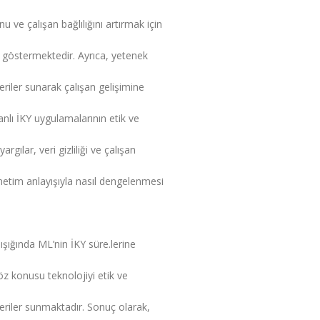
nu ve çalışan bağlılığını artırmak için
ını göstermektedir. Ayrıca, yetenek
eriler sunarak çalışan gelişimine
nlı İKY uygulamalarının etik ve
rgılar, veri gizliliği ve çalışan
netim anlayışıyla nasıl dengelenmesi
ışığında ML’nin İKY süre.lerine
z konusu teknolojiyi etik ve
 öneriler sunmaktadır. Sonuç olarak,