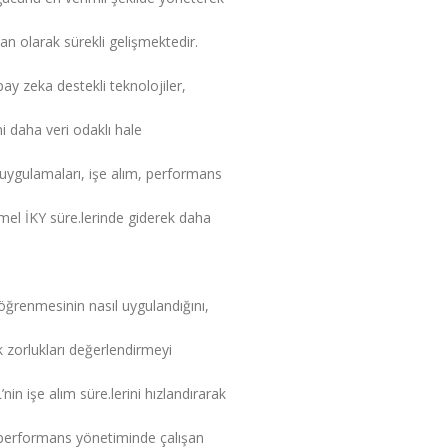
an olarak sürekli gelişmektedir.
yapay zeka destekli teknolojiler,
ini daha veri odaklı hale
ygulamaları, işe alım, performans
emel İKY süre.lerinde giderek daha
 öğrenmesinin nasıl uygulandığını,
ik zorlukları değerlendirmeyi
in işe alım süre.lerini hızlandırarak
, performans yönetiminde çalışan