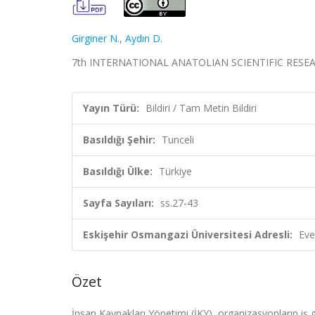
Girginer N.
,
Aydın D.
7th INTERNATIONAL ANATOLIAN SCIENTIFIC RESEARCH, 
Yayın Türü:
Bildiri / Tam Metin Bildiri
Basıldığı Şehir:
Tunceli
Basıldığı Ülke:
Türkiye
Sayfa Sayıları:
ss.27-43
Eskişehir Osmangazi Üniversitesi Adresli:
Eve
Özet
İnsan Kaynakları Yönetimi (İKY), organizasyonların iş g