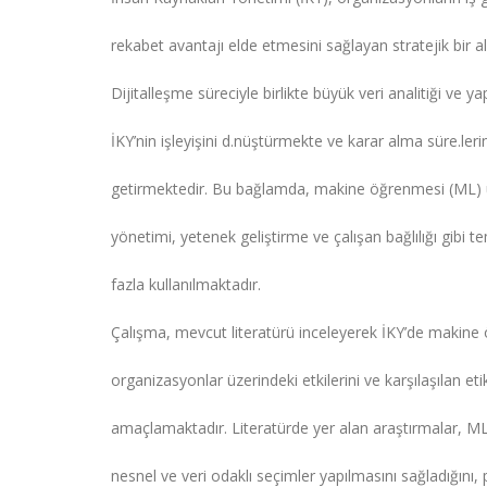
rekabet avantajı elde etmesini sağlayan stratejik bir al
Dijitalleşme süreciyle birlikte büyük veri analitiği ve 
İKY’nin işleyişini d.nüştürmekte ve karar alma süre.ler
getirmektedir. Bu bağlamda, makine öğrenmesi (ML) u
yönetimi, yetenek geliştirme ve çalışan bağlılığı gibi t
fazla kullanılmaktadır.
Çalışma, mevcut literatürü inceleyerek İKY’de makine
organizasyonlar üzerindeki etkilerini ve karşılaşılan et
amaçlamaktadır. Literatürde yer alan araştırmalar, ML’n
nesnel ve veri odaklı seçimler yapılmasını sağladığını