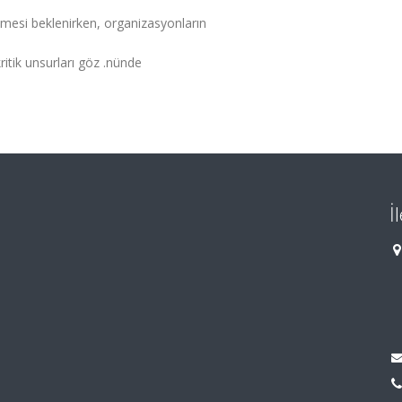
lmesi beklenirken, organizasyonların
ritik unsurları göz .nünde
İ