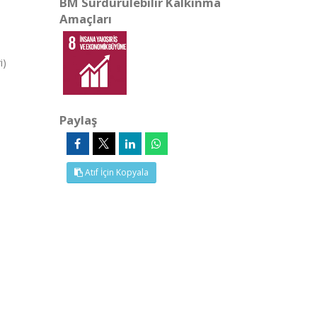
BM Sürdürülebilir Kalkınma
Amaçları
i)
Paylaş
Atıf İçin Kopyala