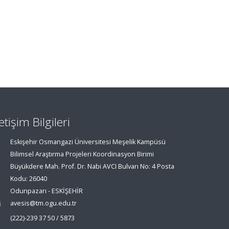
letişim Bilgileri
Eskişehir Osmangazi Üniversitesi Meşelik Kampüsü
Bilimsel Araştırma Projeleri Koordinasyon Birimi
Büyükdere Mah. Prof. Dr. Nabi AVCI Bulvarı No: 4 Posta
Kodu: 26040
Odunpazarı - ESKİŞEHİR
avesis@tm.ogu.edu.tr
(222)-239 37 50 / 5873