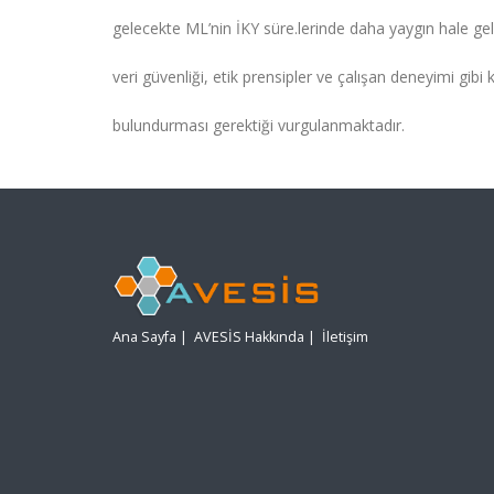
gelecekte ML’nin İKY süre.lerinde daha yaygın hale ge
veri güvenliği, etik prensipler ve çalışan deneyimi gibi k
bulundurması gerektiği vurgulanmaktadır.
Ana Sayfa
|
AVESİS Hakkında
|
İletişim