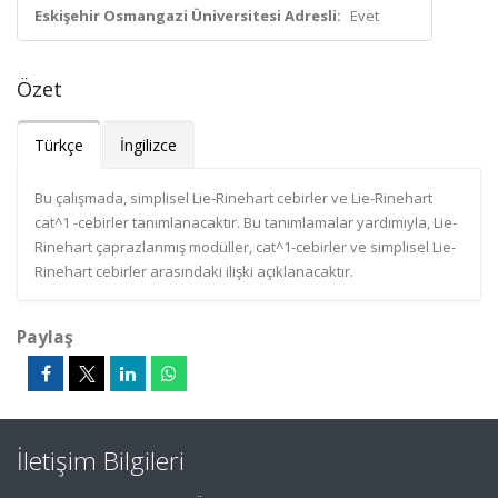
Eskişehir Osmangazi Üniversitesi Adresli:
Evet
Özet
Türkçe
İngilizce
Bu çalışmada, simplisel Lie-Rinehart cebirler ve Lie-Rinehart
cat^1 -cebirler tanımlanacaktır. Bu tanımlamalar yardımıyla, Lie-
Rinehart çaprazlanmış modüller, cat^1-cebirler ve simplisel Lie-
Rinehart cebirler arasındaki ilişki açıklanacaktır.
Paylaş
İletişim Bilgileri